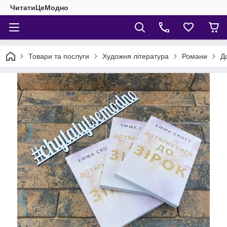
ЧитатиЦеМодно
Товари та послуги
Художня література
Романи
Д