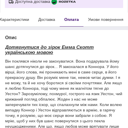
Доступна доставка
Характеристики
Доставка
Оплата
Умови повернення
Опис
Дотягнутися до зірок Емма Скотт
українською мовою
Він поклявся ніколи не закохуватися. Вона подарувала йому
шанс дотягнутися до зірок... Я закохалася в Коннора. У його
вірші, його слова, які проникають мені в саме серце, в його
прекрасну душу. Він розуміє мене так, немов читає думки. І я
не можу, та й не хочу боротися зі своїми почуттями. Але якщо
я люблю Коннора, тоді чому мене як магнітом тягне до
Уестон? Зарозумілому, похмурої, гострого на язик Уестон, чий
крижаний погляд обпалює. Жоден з нас не може
заперечувати тих іскор, що спалахнули між нами. Коли волею
випадку Коннор і Уестон відправляються в армію, в гарячу
точку, я розумію, що моє серце вони забрали з собою. Я
мрію, щоб у них був шанс повернутися з цього пекла
неушкодженими. Але що, якщо любов може врятувати лише