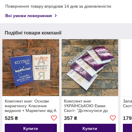
Повернення товару впродовж 14 днів за домовленістю
Всі умови повернення
Подібні товари компанії
Комплект книг: Основи
Комплект книг
Зап
маркетингу. Класичне
УКРАЇНСЬКОЮ Емми
Скот
видання + Маркетинг від А
Скотт: "Дотягнутися до
до Я Філіп Котлер
зірок", "Запалити небеса"
525
357
179
₴
₴
українською мовою
Купити
Купити