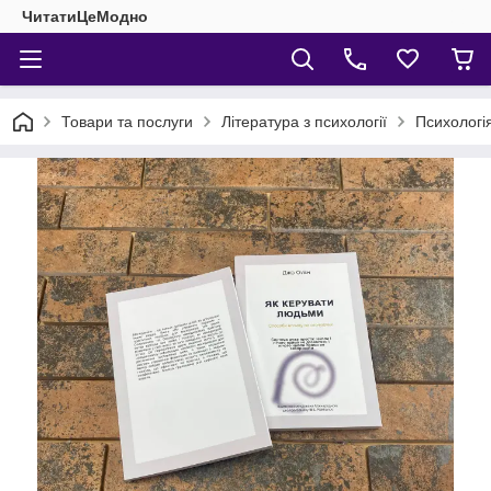
ЧитатиЦеМодно
Товари та послуги
Література з психології
Психологі