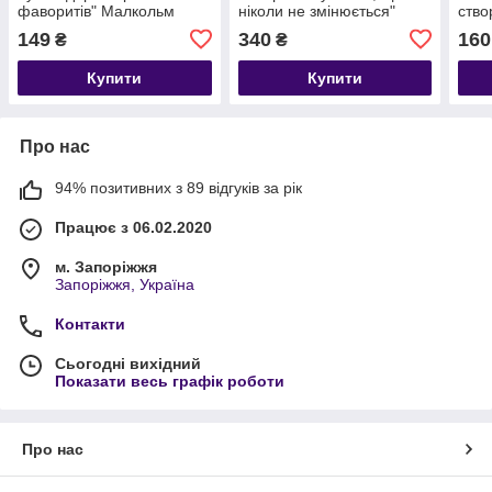
фаворитів" Малкольм
ніколи не змінюється"
ство
Гладуелл українською
Морґан Гаусел
та к
149
340
160
₴
₴
мовою
українською мовою
Райа
видавництва Bookchef
мов
Купити
Купити
Про нас
94% позитивних з 89 відгуків за рік
Працює з 06.02.2020
м. Запоріжжя
Запоріжжя, Україна
Контакти
Сьогодні вихідний
Показати весь графік роботи
Про нас