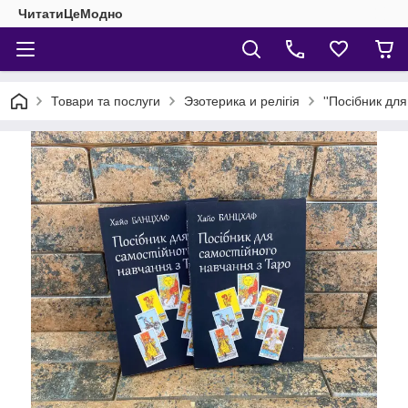
ЧитатиЦеМодно
Товари та послуги
Эзотерика и релігія
''Посібник дл