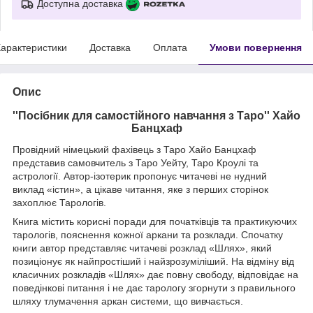
Доступна доставка
арактеристики
Доставка
Оплата
Умови повернення
Опис
''Посібник для самостійного навчання з Таро'' Хайо
Банцхаф
Провідний німецький фахівець з Таро Хайо Банцхаф
представив самовчитель з Таро Уейту, Таро Кроулі та
астрології. Автор-ізотерик пропонує читачеві не нудний
виклад «істин», а цікаве читання, яке з перших сторінок
захоплює Тарологів.
Книга містить корисні поради для початківців та практикуючих
тарологів, пояснення кожної аркани та розклади. Спочатку
книги автор представляє читачеві розклад «Шлях», який
позиціонує як найпростіший і найзрозуміліший. На відміну від
класичних розкладів «Шлях» дає повну свободу, відповідає на
поведінкові питання і не дає тарологу згорнути з правильного
шляху тлумачення аркан системи, що вивчається.