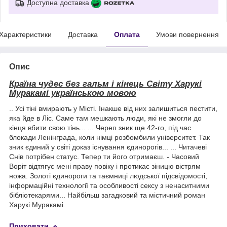
Доступна доставка
Характеристики
Доставка
Оплата
Умови повернення
Опис
Країна чудес без гальм і кінець Світу Харукі
Муракамі українською мовою
.. Усі тіні вмирають у Місті. Інакше від них залишиться пестити,
яка йде в Ліс. Саме там мешкають люди, які не змогли до
кінця вбити свою тінь... ... Череп зник ще 42-го, під час
блокади Ленінграда, коли німці розбомбили університет. Так
зник єдиний у світі доказ існування єдинорогів... ... Читачеві
Снів потрібен статус. Тепер ти його отримаєш. - Часовий
Воріт відтягує мені праву повіку і протикає зіницю вістрям
ножа. Золоті єдинороги та таємниці людської підсвідомості,
інформаційні технології та особливості сексу з ненаситними
бібліотекарями... Найбільш загадковий та містичний роман
Харукі Муракамі.
Приховати