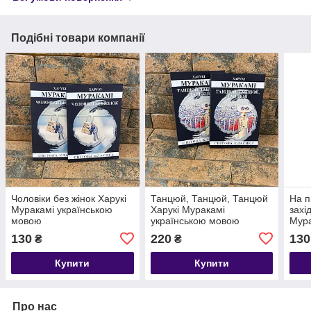
Подібні товари компанії
Чоловіки без жінок Харукі
Танцюй, Танцюй, Танцюй
На п
Муракамі українською
Харукі Муракамі
захі
мовою
українською мовою
Мура
мов
130
220
130
₴
₴
Купити
Купити
Про нас