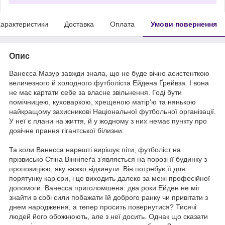
арактеристики
Доставка
Оплата
Умови повернення
Опис
Ванесса Мазур завжди знала, що не буде вічно асистенткою
величезного й холодного футболіста Ейдена Ґрейвза. І вона
не має картати себе за власне звільнення. Годі бути
помічницею, куховаркою, хрещеною матір’ю та нянькою
найкращому захисникові Національної футбольної організації.
У неї є плани на життя, й у жодному з них немає пункту про
довічне прання гігантської білизни.
Та коли Ванесса нарешті вирішує піти, футболіст на
прізвисько Стіна Вінніпеґа з’являється на порозі її будинку з
пропозицією, яку важко відкинути. Він потребує її для
порятунку кар’єри, і це виходить далеко за межі професійної
допомоги. Ванесса приголомшена: два роки Ейден не міг
знайти в собі сили побажати їй доброго ранку чи привітати з
днем народження, а тепер просить повернутися? Тисячі
людей його обожнюють, але з неї досить. Однак що сказати