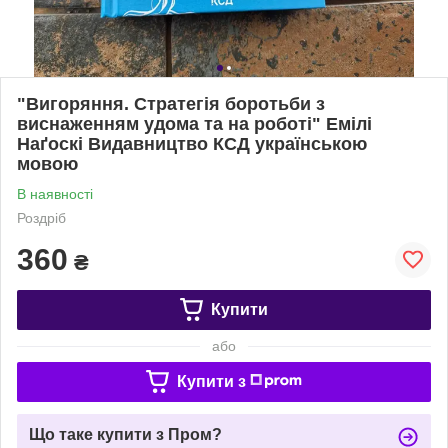
"Вигоряння. Стратегія боротьби з
виснаженням удома та на роботі" Емілі
Наґоскі Видавництво КСД українською
мовою
В наявності
Роздріб
360
₴
Купити
або
Купити з
Що таке купити з Пром?