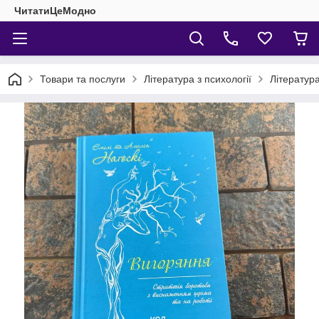
ЧитатиЦеМодно
Товари та послуги
Література з психології
Література