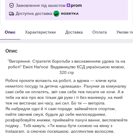
Замовлення під захистом
Доступна доставка
Опис
Характеристики
Доставка
Оплата
Умови п
Опис
"Вигоряння. Стратегія боротьби з виснаженням удома та на
роботі" Емілі Наґоскі Видавництво КСД українською мовою,
320 стр
Робочі проєкти волають на роботі, а вдома — кличе купа
немитого посуду та дитяча «домашка». Рахунки за комуналку
самі себе не оплатять, звіт сам себе теж писати не хоче. А в
тебе на все про все тільки дві руки і ті без манікюру, на який
теж не вистачає ані часу, ані сил. Бо ти — вигоріла.
Як набридли одні й ті самі поради: займайтеся спортом,
пийте овочеві смузі, будьте до себе милосердними,
розфарбовуйте книжки, приймайте пахучі ванни, висловлюйте
подяку... Тобі кажуть: «Ти маєш бути схожою на жінку з
Instagram, із сяючою посмішкою, доглянутим волоссям,