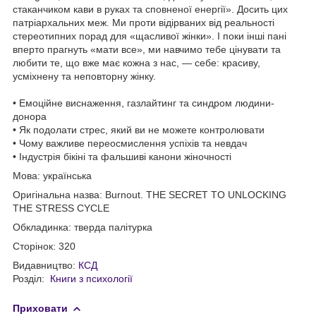
стаканчиком кави в руках та сповненої енергії». Досить цих
патріархальних меж. Ми проти відірваних від реальності
стереотипних порад для «щасливої жінки». І поки інші пані
вперто прагнуть «мати все», ми навчимо тебе цінувати та
любити те, що вже має кожна з нас, — себе: красиву,
усміхнену та неповторну жінку.
• Емоційне виснаження, газлайтинг та синдром людини-
донора
• Як подолати стрес, який ви не можете контролювати
• Чому важливе переосмислення успіхів та невдач
• Індустрія бікіні та фальшиві канони жіночності
Мова: українська
Оригінальна назва: Burnout. THE SECRET TO UNLOCKING
THE STRESS CYCLE
Обкладинка: тверда палітурка
Сторінок: 320
Видавництво:
КСД
Розділ:
Книги з психології
Приховати