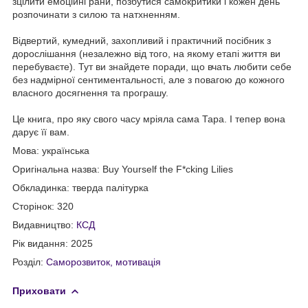
зцілити емоційні рани, позбутися самокритики і кожен день
розпочинати з силою та натхненням.
Відвертий, кумедний, захопливий і практичний посібник з
дорослішання (незалежно від того, на якому етапі життя ви
перебуваєте). Тут ви знайдете поради, що вчать любити себе
без надмірної сентиментальності, але з повагою до кожного
власного досягнення та програшу.
Це книга, про яку свого часу мріяла сама Тара. І тепер вона
дарує її вам.
Мова: українська
Оригінальна назва: Buy Yourself the F*cking Lilies
Обкладинка: тверда палітурка
Сторінок: 320
Видавництво:
КСД
Рік видання: 2025
Розділ:
Саморозвиток, мотивація
Приховати