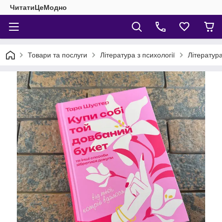
ЧитатиЦеМодно
Товари та послуги
Література з психології
Література