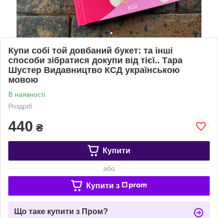
Купи собі той довбаний букет: та інші
способи зібратися докупи від тієї.. Тара
Шустер Видавництво КСД українською
мовою
В наявності
Роздріб
440
₴
Купити
або
Купити з
Що таке купити з Пром?