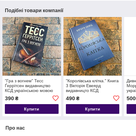
Подібні товари компанії
"Гра з вогнем" Тесс
"Королівська клітка." Книга
Дивн
Ґеррітсен видавництво
3 Вікторія Евеярд
Морр
КСД українською мовою
видавницто КСД
укра
українською мовою
390
490
500
₴
₴
Купити
Купити
Про нас