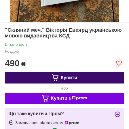
"Скляний меч." Вікторія Евеярд українською
мовою видавництва КСД
В наявності
Роздріб
490
₴
Купити
або
Купити з
Що таке купити з Пром?
Замовлення під захистом