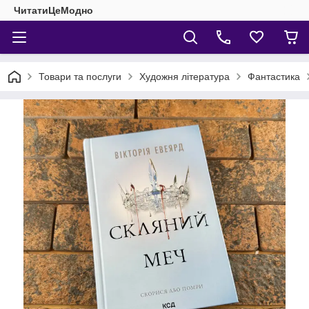
ЧитатиЦеМодно
Товари та послуги
Художня література
Фантастика