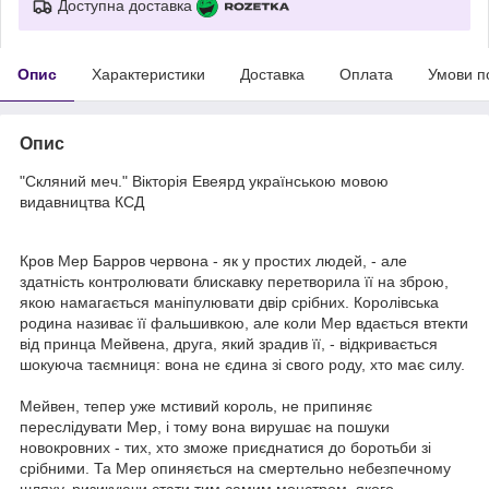
Доступна доставка
Опис
Характеристики
Доставка
Оплата
Умови п
Опис
"Скляний меч." Вікторія Евеярд українською мовою
видавництва КСД
Кров Мер Барров червона - як у простих людей, - але
здатність контролювати блискавку перетворила її на зброю,
якою намагається маніпулювати двір срібних. Королівська
родина називає її фальшивкою, але коли Мер вдається втекти
від принца Мейвена, друга, який зрадив її, - відкривається
шокуюча таємниця: вона не єдина зі свого роду, хто має силу.
Мейвен, тепер уже мстивий король, не припиняє
переслідувати Мер, і тому вона вирушає на пошуки
новокровних - тих, хто зможе приєднатися до боротьби зі
срібними. Та Мер опиняється на смертельно небезпечному
шляху, ризикуючи стати тим самим монстром, якого