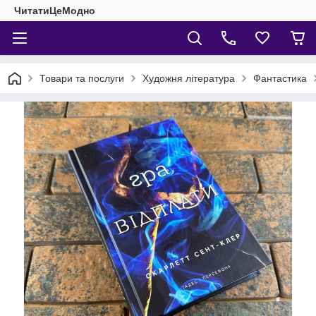
ЧитатиЦеМодно
Товари та послуги
Художня література
Фантастика