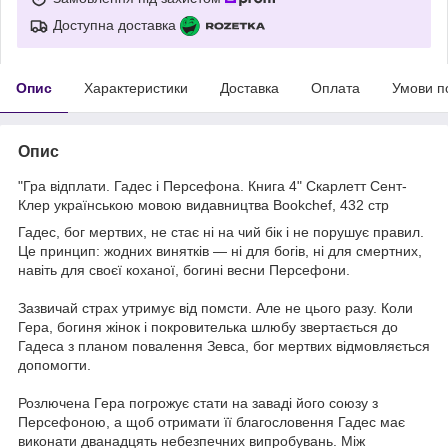
Доступна доставка
Опис
Характеристики
Доставка
Оплата
Умови п
Опис
"Гра відплати. Гадес і Персефона. Книга 4" Скарлетт Сент-
Клер українською мовою видавництва Bookchef, 432 стр
Гадес, бог мертвих, не стає ні на чий бік і не порушує правил.
Це принцип: жодних винятків — ні для богів, ні для смертних,
навіть для своєї коханої, богині весни Персефони.
Зазвичай страх утримує від помсти. Але не цього разу. Коли
Гера, богиня жінок і покровителька шлюбу звертається до
Гадеса з планом повалення Зевса, бог мертвих відмовляється
допомогти.
Розлючена Гера погрожує стати на заваді його союзу з
Персефоною, а щоб отримати її благословення Гадес має
виконати дванадцять небезпечних випробувань. Між