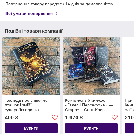
Повернення товару впродовж 14 днів за домовленістю
Всі умови повернення
Подібні товари компанії
"Балада про співочих
Комплект з 6 книжок
Приг
пташок і змій" +
«Гадес і Персефона» —
Книг
суперобкладинка
Скарлетт Сент-Клер
олії
Сюзанна Коллінз
(BookChef)
укра
400
1 970
210
₴
₴
українською мовою
вида
видавництва Bookchef
Купити
Купити