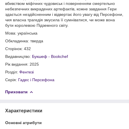
вбивством міфічних чудовиськ і поверненням смертельно
небезпечних викрадених артефактів, кожне завдання Гери
здається нездійсненним і відвертає його увагу від Персефони,
чия власна трагедія змусила її сумніватися, чи може вона
бути королевою Підземного світу.
Мова: українська
Обкладинка: тверда
Сторінок: 432
Видавництво:
Букшеф - Bookchef
Рік видання: 2025
Розділ:
Фентезі
Серія:
Гадес і Персефона
Приховати
Характеристики
Основні атрибути